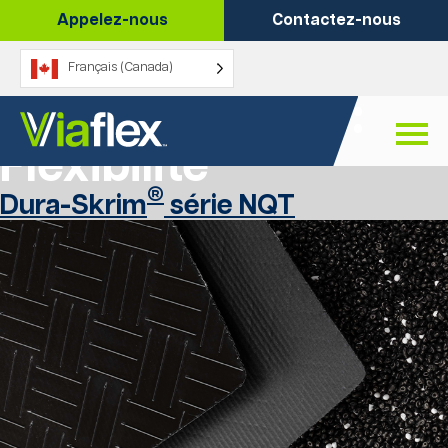
Passer
Appelez-nous
Contactez-nous
au
contenu
Français (Canada)
Caractéristique :
Flexibilité
®
Dura-Skrim
série NQT