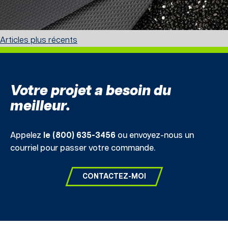
Navigation
Articles plus récents
des
articles
Votre projet a besoin du
meilleur.
Appelez
le (800) 635-3456
ou envoyez-nous un
courriel pour passer votre commande.
CONTACTEZ-MOI