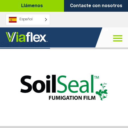
Ir
Llámenos
Contacte con nosotros
al
contenido
Español
Familia:
SoilSeal™
Serie SoilSeal