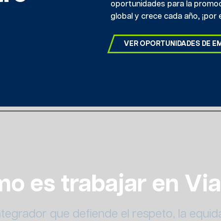
oportunidades para la promoci
global y crece cada año, ¡po
VER OPORTUNIDADES DE E
o es trabajar en Via
egrador que defiende el respeto, la equid