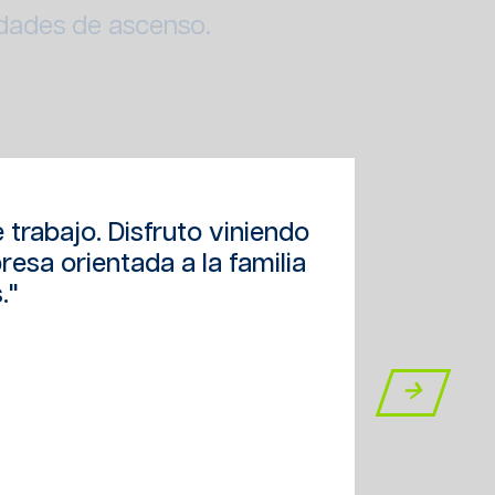
dades de ascenso.
"V
 trabajo. Disfruto viniendo
es
resa orientada a la familia
hac
."