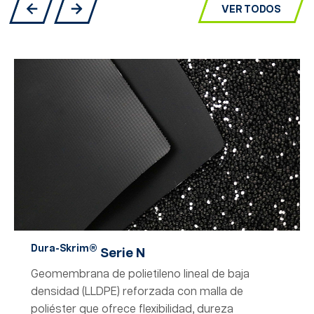
VER TODOS
Dura-Skrim®
Serie N
Geomembrana de polietileno lineal de baja
densidad (LLDPE) reforzada con malla de
poliéster que ofrece flexibilidad, dureza