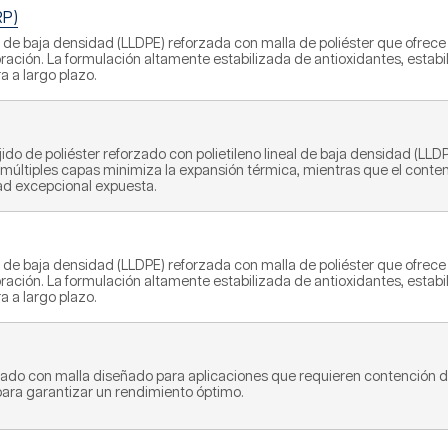
RP)
de baja densidad (LLDPE) reforzada con malla de poliéster que ofrece f
erforación. La formulación altamente estabilizada de antioxidantes, est
a a largo plazo.
do de poliéster reforzado con polietileno lineal de baja densidad (LLD
 en múltiples capas minimiza la expansión térmica, mientras que el cont
ad excepcional expuesta.
de baja densidad (LLDPE) reforzada con malla de poliéster que ofrece f
erforación. La formulación altamente estabilizada de antioxidantes, est
a a largo plazo.
zado con malla diseñado para aplicaciones que requieren contención de
para garantizar un rendimiento óptimo.