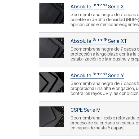
Barrier®
Absolute
Serie X
Geomembrana negra de 7 capas con
polietileno de alta densidad (HDPE
aplicaciones enterradas exigentes
Barrier®
Absolute
Serie XT
Geomembrana negra de 7 capas con 
protección a largo plazo contra la 
estabilización de la industria y pr
Barrier®
Absolute
Serie Y
Geomembrana negra de 7 capas fabr
proporciona una alta elongación, u
contra los rayos UV y las condicio
CSPE Serie M
Geomembrana flexible reforzada con
proceso de calendario en capas, qu
en capas de hasta 5 capas.