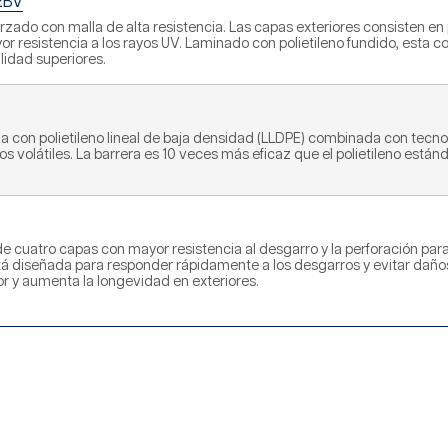
2BV
zado con malla de alta resistencia. Las capas exteriores consisten en p
r resistencia a los rayos UV. Laminado con polietileno fundido, esta 
ilidad superiores.
da con polietileno lineal de baja densidad (LLDPE) combinada con tecno
volátiles. La barrera es 10 veces más eficaz que el polietileno estánda
cuatro capas con mayor resistencia al desgarro y la perforación para au
á diseñada para responder rápidamente a los desgarros y evitar daño
r y aumenta la longevidad en exteriores.