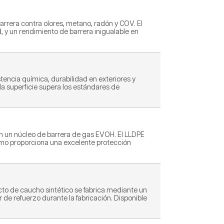
era contra olores, metano, radón y COV. El
, y un rendimiento de barrera inigualable en
ncia química, durabilidad en exteriores y
 la superficie supera los estándares de
on un núcleo de barrera de gas EVOH. El LLDPE
humo proporciona una excelente protección
cto de caucho sintético se fabrica mediante un
de refuerzo durante la fabricación. Disponible