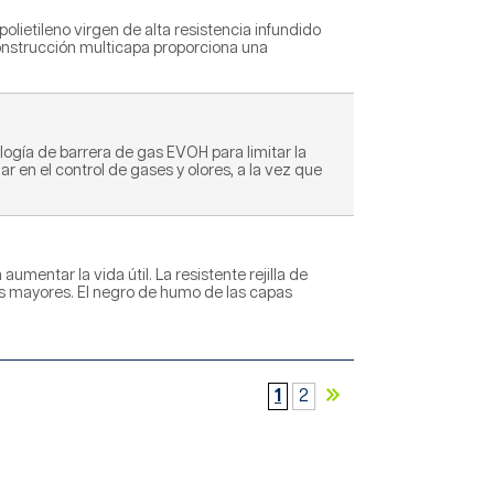
olietileno virgen de alta resistencia infundido
construcción multicapa proporciona una
logía de barrera de gas EVOH para limitar la
r en el control de gases y olores, a la vez que
mentar la vida útil. La resistente rejilla de
s mayores. El negro de humo de las capas
1
2