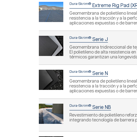
Dura-Skrim®
Extreme Rig Pad (X
Geomembrana de polietileno lineal 
resistencia a la tracción y a la p
aplicaciones expuestas o de barrer
Dura-Skrim®
Serie J
Geomembrana tridireccional de teji
El polietileno de alta resistencia
térmicos garantizan una longevid
Dura-Skrim®
Serie N
Geomembrana de polietileno lineal 
resistencia a la tracción y a la p
aplicaciones expuestas o de barrer
Dura-Skrim®
Serie NB
Revestimiento de polietileno refor
integrando tecnología de barrera 