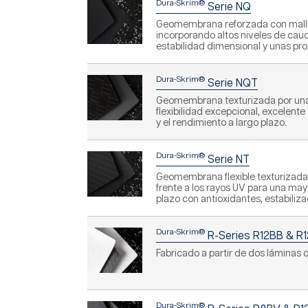
Dura-Skrim®
Serie NQ
Geomembrana reforzada con malla de
incorporando altos niveles de cauc
estabilidad dimensional y unas pro
Dura-Skrim®
Serie NQT
Geomembrana texturizada por una ca
flexibilidad excepcional, excelente 
y el rendimiento a largo plazo.
Dura-Skrim®
Serie NT
Geomembrana flexible texturizada p
frente a los rayos UV para una mayo
plazo con antioxidantes, estabili
Dura-Skrim®
R-Series R12BB & R
Fabricado a partir de dos láminas d
Dura-Skrim®