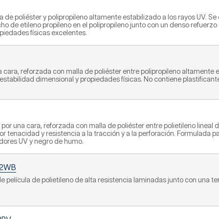
 poliéster y polipropileno altamente estabilizado a los rayos UV. Se 
ho de etileno propileno en el polipropileno junto con un denso refuerz
piedades físicas excelentes.
ra, reforzada con malla de poliéster entre polipropileno altamente es
estabilidad dimensional y propiedades físicas. No contiene plastificantes 
or una cara, reforzada con malla de poliéster entre polietileno lineal
r tenacidad y resistencia a la tracción y a la perforación. Formulada p
zadores UV y negro de humo.
12WB
e película de polietileno de alta resistencia laminadas junto con una te