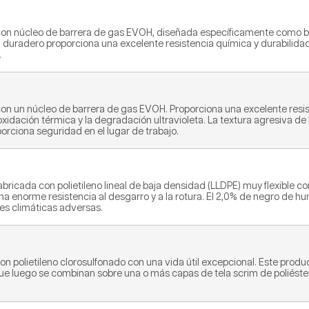
 núcleo de barrera de gas EVOH, diseñada específicamente como barr
) duradero proporciona una excelente resistencia química y durabilidad
.
un núcleo de barrera de gas EVOH. Proporciona una excelente resiste
oxidación térmica y la degradación ultravioleta. La textura agresiva de
oporciona seguridad en el lugar de trabajo.
icada con polietileno lineal de baja densidad (LLDPE) muy flexible c
na enorme resistencia al desgarro y a la rotura. El 2,0% de negro de 
nes climáticas adversas.
 polietileno clorosulfonado con una vida útil excepcional. Este produ
e luego se combinan sobre una o más capas de tela scrim de poliéster 