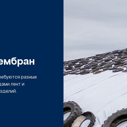
ембран
требуются разные
дами лент и
зделий.