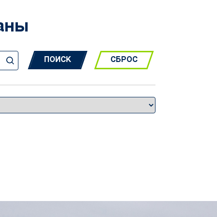
аны
СБРОС