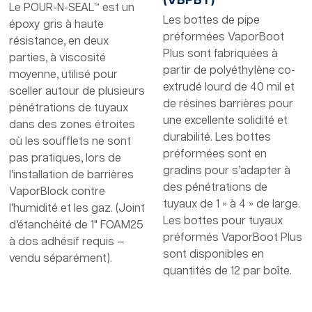
(VBPBT)
Le POUR-N-SEAL™ est un
Les bottes de pipe
époxy gris à haute
préformées VaporBoot
résistance, en deux
Plus sont fabriquées à
parties, à viscosité
partir de polyéthylène co-
moyenne, utilisé pour
extrudé lourd de 40 mil et
sceller autour de plusieurs
de résines barrières pour
pénétrations de tuyaux
une excellente solidité et
dans des zones étroites
durabilité. Les bottes
où les soufflets ne sont
préformées sont en
pas pratiques, lors de
gradins pour s’adapter à
l’installation de barrières
des pénétrations de
VaporBlock contre
tuyaux de 1 » à 4 » de large.
l’humidité et les gaz. (Joint
Les bottes pour tuyaux
d’étanchéité de 1" FOAM25
préformés VaporBoot Plus
à dos adhésif requis —
sont disponibles en
vendu séparément).
quantités de 12 par boîte.