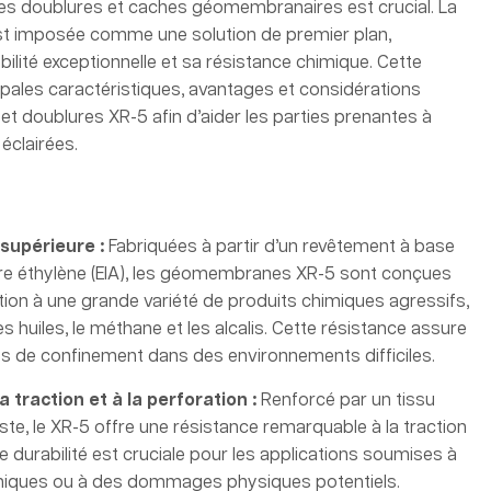
des doublures et caches géomembranaires est crucial. La
est imposée comme une solution de premier plan,
ilité exceptionnelle et sa résistance chimique. Cette
cipales caractéristiques, avantages et considérations
t doublures XR-5 afin d’aider les parties prenantes à
éclairées.
supérieure :
Fabriquées à partir d’un revêtement à base
ère éthylène (EIA), les géomembranes XR-5 sont conçues
ition à une grande variété de produits chimiques agressifs,
es huiles, le méthane et les alcalis. Cette résistance assure
es de confinement dans des environnements difficiles.
a traction et à la perforation :
Renforcé par un tissu
ste, le XR-5 offre une résistance remarquable à la traction
e durabilité est cruciale pour les applications soumises à
niques ou à des dommages physiques potentiels.