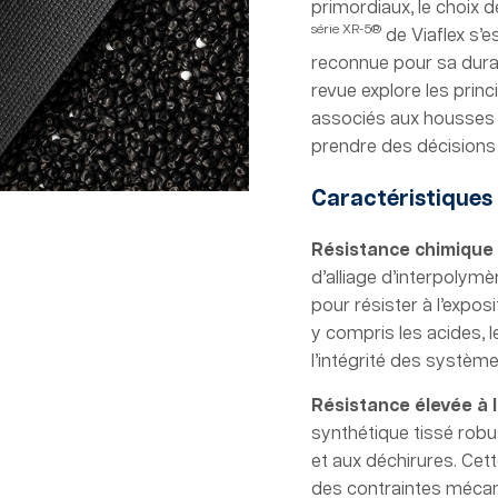
primordiaux, le choix 
série XR-5®
de Viaflex s’
reconnue pour sa durab
revue explore les prin
associés aux housses e
prendre des décisions 
Caractéristiques
Résistance chimique 
d’alliage d’interpolym
pour résister à l’expos
y compris les acides, l
l’intégrité des systèm
Résistance élevée à l
synthétique tissé robu
et aux déchirures. Cett
des contraintes méca