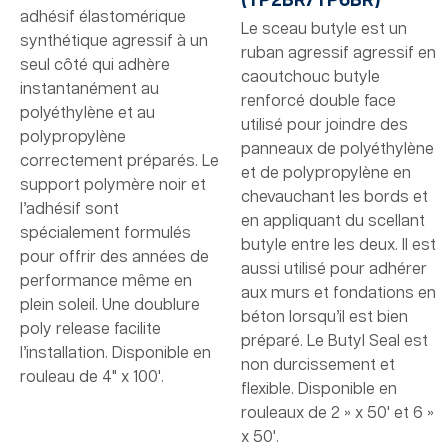
(TP2BR/TP6BR)
adhésif élastomérique
Le sceau butyle est un
synthétique agressif à un
ruban agressif agressif en
seul côté qui adhère
caoutchouc butyle
instantanément au
renforcé double face
polyéthylène et au
utilisé pour joindre des
polypropylène
panneaux de polyéthylène
correctement préparés. Le
et de polypropylène en
support polymère noir et
chevauchant les bords et
l’adhésif sont
en appliquant du scellant
spécialement formulés
butyle entre les deux. Il est
pour offrir des années de
aussi utilisé pour adhérer
performance même en
aux murs et fondations en
plein soleil. Une doublure
béton lorsqu’il est bien
poly release facilite
préparé. Le Butyl Seal est
l’installation. Disponible en
non durcissement et
rouleau de 4" x 100'.
flexible. Disponible en
rouleaux de 2 » x 50' et 6 »
x 50'.