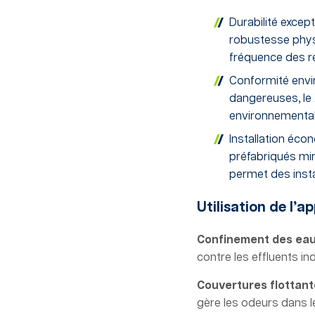
Durabilité excep
robustesse physi
fréquence des r
Conformité envi
dangereuses, le 
environnementale
Installation éco
préfabriqués mi
permet des insta
Utilisation de l’a
Confinement des eaux
contre les effluents ind
Couvertures flottan
gère les odeurs dans le