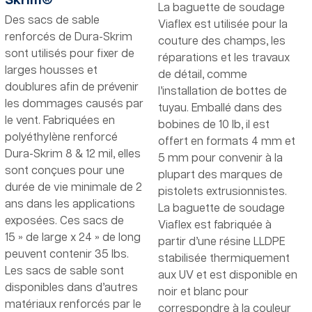
Skrim®
La baguette de soudage
Des sacs de sable
Viaflex est utilisée pour la
renforcés de Dura-Skrim
couture des champs, les
sont utilisés pour fixer de
réparations et les travaux
larges housses et
de détail, comme
doublures afin de prévenir
l’installation de bottes de
les dommages causés par
tuyau. Emballé dans des
le vent. Fabriquées en
bobines de 10 lb, il est
polyéthylène renforcé
offert en formats 4 mm et
Dura-Skrim 8 & 12 mil, elles
5 mm pour convenir à la
sont conçues pour une
plupart des marques de
durée de vie minimale de 2
pistolets extrusionnistes.
ans dans les applications
La baguette de soudage
exposées. Ces sacs de
Viaflex est fabriquée à
15 » de large x 24 » de long
partir d’une résine LLDPE
peuvent contenir 35 lbs.
stabilisée thermiquement
Les sacs de sable sont
aux UV et est disponible en
disponibles dans d’autres
noir et blanc pour
matériaux renforcés par le
correspondre à la couleur