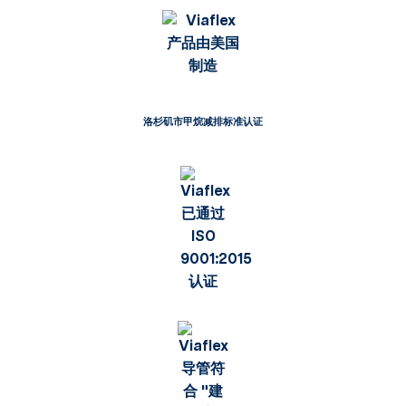
洛杉矶市甲烷减排标准认证