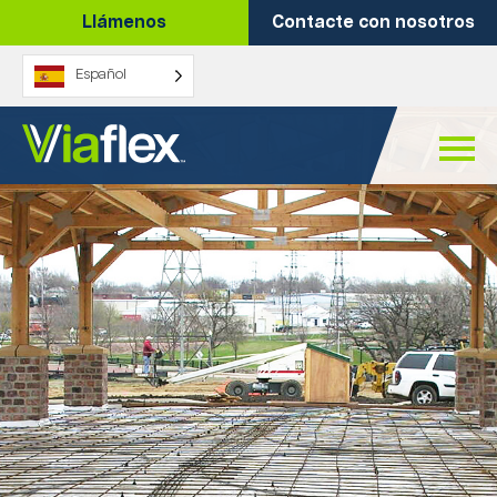
Ir
Llámenos
Contacte con nosotros
al
contenido
Español