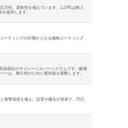
応力性、柔軟性を備えています。LLDPEは耐ス
性を提供します。
E）コーティングの外層からなる織物コーティング
高強度比のサイレージカバーシステムです。酸素
®カバーは、耐久性のために紫外線を遮断します。
度と衝撃強度を備え、設置や撤去が容易で、凹凸