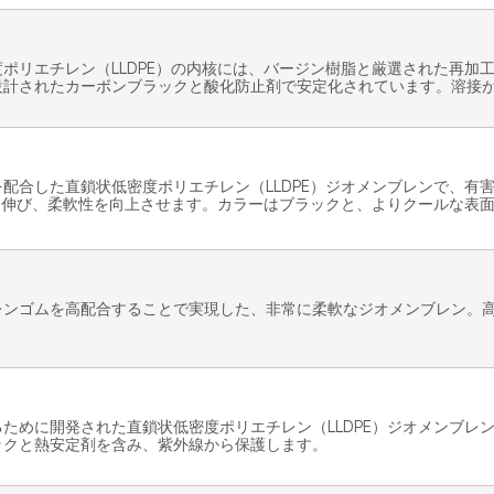
ポリエチレン（LLDPE）の内核には、バージン樹脂と厳選された再加
設計されたカーボンブラックと酸化防止剤で安定化されています。溶接
配合した直鎖状低密度ポリエチレン（LLDPE）ジオメンブレンで、有
擦、伸び、柔軟性を向上させます。カラーはブラックと、よりクールな表
レンゴムを高配合することで実現した、非常に柔軟なジオメンブレン。
ために開発された直鎖状低密度ポリエチレン（LLDPE）ジオメンブレ
ックと熱安定剤を含み、紫外線から保護します。