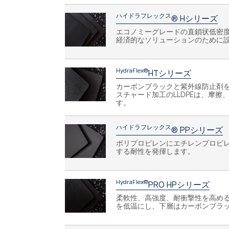
ハイドラフレックス
® Hシリーズ
エコノミーグレードの直鎖状低密度
経済的なソリューションのために
HydraFlex®
HTシリーズ
カーボンブラックと紫外線防止剤を
スチャード加工のLLDPEは、摩
す。
ハイドラフレックス
® PPシリーズ
ポリプロピレンにエチレンプロピ
する耐性を発揮します。
HydraFlex®
PRO HPシリーズ
柔軟性、高強度、耐衝撃性を高める
を低温にし、下層はカーボンブラ