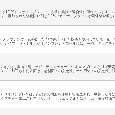
（LLDPE）ジオメンブレンで、非常に柔軟で適合性に優れています。バ
す。添加された酸化防止剤と2.0%のカーボンブラックが紫外線や厳し
ジオメンブレンで、紫外線安定剤で保護された樹脂を使用しているため
い。レイフラットミル・ジオメンブレン・ロールには、平滑、テクスチ
の片面または両面平滑エッジ・テクスチャー・ジオメンブレンで、UV安
スチャー加工された表面は、急斜面での安定性、土の用途での安定性、
E）ジオメンブレンは、高品質の樹脂を使用して製造され、卓越した伸び、多
テクスチャー加工されており、ホットウェッジまたは押し出し溶接技術