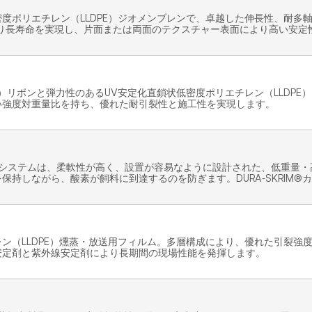
度ポリエチレン（LLDPE）ジオメンブレンで、卓越した伸長性、耐多軸
より長寿命を実現し、片面または両面のテクスチャー表面により高い安定
E）リボンと弾力性のあるUV安定化直鎖状低密度ポリエチレン（LLDP
い強度対重量比を持ち、優れた耐引裂性と施工性を実現します。
ーシステムは、柔軟性が高く、設置が容易なように設計された、低重量・
保持しながら、酸素が飼料に到達するのを防ぎます。DURA-SKRIM
ン（LLDPE）燻蒸・放送用フィルム。多層構成により、優れた引裂強
安定剤と紫外線安定剤により長期間の現場性能を発揮します。