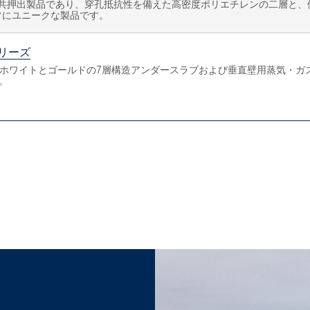
層共押出製品であり、穿孔抵抗性を備えた高密度ポリエチレンの二層と、
常にユニークな製品です。
リーズ
るホワイトとゴールドの7層構造アンダースラブおよび垂直壁用蒸気・
。