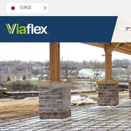
コ
日本語
ン
テ
ン
ア
ツ
へ
ス
キ
ッ
プ