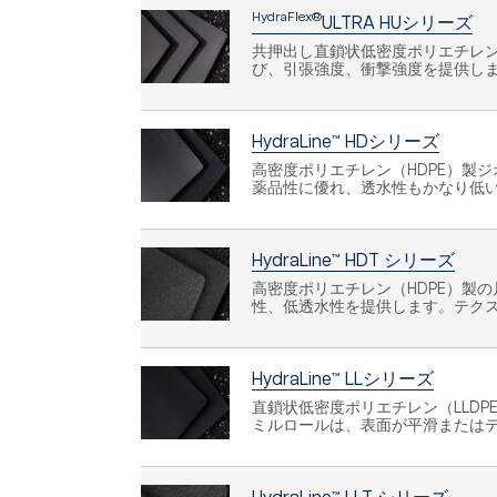
HydraFlex®
ULTRA HUシリーズ
共押出し直鎖状低密度ポリエチレン
び、引張強度、衝撃強度を提供しま
HydraLine™ HDシリーズ
高密度ポリエチレン（HDPE）製
薬品性に優れ、透水性もかなり低
HydraLine™ HDT シリーズ
高密度ポリエチレン（HDPE）製
性、低透水性を提供します。テク
HydraLine™ LLシリーズ
直鎖状低密度ポリエチレン（LLDP
ミルロールは、表面が平滑または