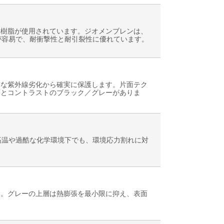
工樹脂が使用されています。ジオメンブレンは、
が容易で、耐衝撃性と耐引裂性に優れています。
害な紫外線劣化から確実に保護します。片面テク
面とコントラストのブラック／グレーがありま
高温や過酷な化学環境下でも、環境応力割れに対
ン。グレーの上層は熱膨張を最小限に抑え、表面