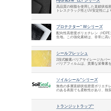
HydraLine™ LLT シリーズ
高品質の樹脂を使用した直鎖状低密
トレスクラック性とUV安定性に
プロテクター™ Wシリーズ
配向性高密度ポリエチレン（HDP
生地。この強化素材は、非常に高
シールフレッシュ
2段式酸素バリアサイレージカバ
バリアフィルムは、貴重な栄養素を
ソイルシール™シリーズ
無色の多層直鎖状低密度ポリエチレ
のある表面でも柔軟性があり、熱
トランジットラップ™