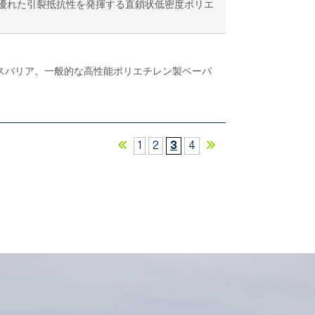
優れた引裂抵抗性を発揮する直鎖状低密度ポリエ
ガスバリア。一般的な高性能ポリエチレン製ベーパ
1
2
3
4