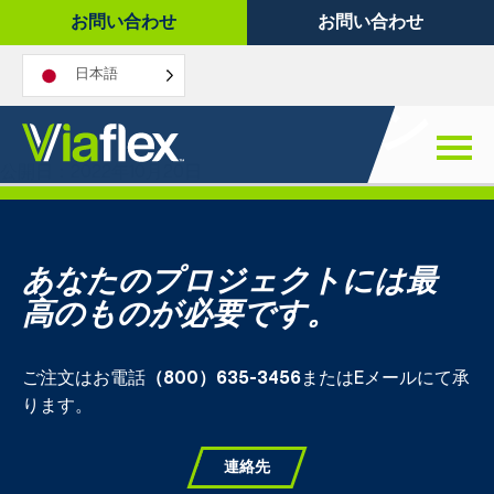
コ
お問い合わせ
お問い合わせ
ン
テ
日本語
ン
アプリケーション
ツ
へ
公開日：2022年10月20日
ス
キ
ッ
プ
あなたのプロジェクトには最
高のものが必要です。
ご注文はお電話
（800）635-3456
またはEメールにて承
ります。
連絡先